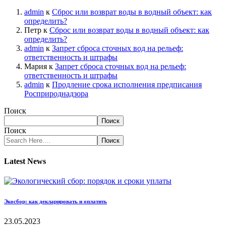
admin
к
Сброс или возврат воды в водный объект: как
определить?
Петр
к
Сброс или возврат воды в водный объект: как
определить?
admin
к
Запрет сброса сточных вод на рельеф:
ответственность и штрафы
Мария
к
Запрет сброса сточных вод на рельеф:
ответственность и штрафы
admin
к
Продление срока исполнения предписания
Росприроднадзора
Поиск
Поиск
Поиск
Поиск
Latest News
Экосбор: как декларировать и оплатить
23.05.2023