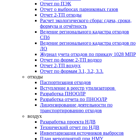
Отчет по ПЭК
Отчет о выбросах парниковых газов
Отчет 2-ТП отходы
Расчет экологического сбора: сдача, сроки,
формула и отчётность
Ведение регионального кадастра отходов
СПб
Ведение регионального кадастра отходов по
ЛО
Журнал учета отходов по приказу 1028 МПР
Отчет по форме 2-ТП водхоз
Отчет 2-ТП воздух
Отчет по формам 3.1, 3.2, 3.3.
отходы
Паспортизация отходов
Вступление в реестр утилизаторов
Разработка ПНООЛР
Разработка отчета по ПНООЛР
Лицензирование деятельности по
транспортированию отходов
воздух
Разаработка проекта НДВ
Технический отчет по НДВ
Инвентаризация источников выбросов
План мероприятий при НМУ