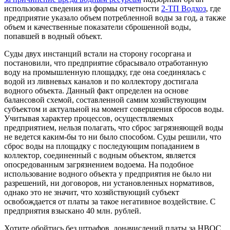
использовал сведения из формы отчетности
2-ТП Водхоз
, где
предприятие указало объем потребленной воды за год, а также
объем и качественные показатели сброшенной воды,
попавшей в водный объект.
Суды двух инстанций встали на сторону госоргана и
постановили, что предприятие сбрасывало отработанную
воду на промышленную площадку, где она соединялась с
водой из ливневых каналов и по коллектору достигала
водного объекта. Данный факт определен на основе
балансовой схемой, составленной самим хозяйствующим
субъектом и актуальной на момент совершения сбросов воды.
Учитывая характер процессов, осуществляемых
предприятием, нельзя полагать, что сброс загрязняющей воды
не ведется каким-бы то ни было способом. Суды решили, что
сброс воды на площадку с последующим попаданием в
коллектор, соединенный с водным объектом, является
опосредованным загрязнением водоема. На подобное
использование водного объекта у предприятия не было ни
разрешений, ни договоров, ни установленных нормативов,
однако это не значит, что хозяйствующий субъект
освобождается от платы за такое негативное воздействие. С
предприятия взыскано 40 млн. рублей.
Хотите обойтись без штрафов, доначислений платы за НВОС