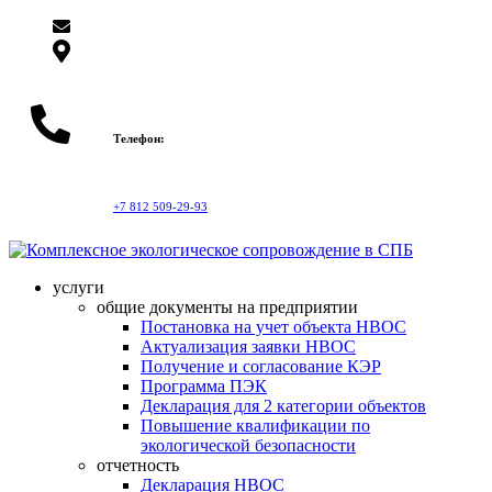
info@topeco.pro
Санкт-Петербург, ул. Профессора Качалова, д. 7
корп. А, офис 2
Телефон:
+7 812 509-29-93
услуги
общие документы на предприятии
Постановка на учет объекта НВОС
Актуализация заявки НВОС
Получение и согласование КЭР
Программа ПЭК
Декларация для 2 категории объектов
Повышение квалификации по
экологической безопасности
отчетность
Декларация НВОС