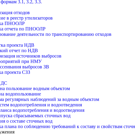
формам 3.1, 3.2, 3.3.
зация отходов
ие в реестр утилизаторов
тка ПНООЛР
ка отчета по ПНООЛР
ование деятельности по транспортированию отходов
тка проекта НДВ
кий отчет по НДВ
изация источников выбросов
роприятий при НМУ
ассеивания выбросов ЗВ
ка проекта СЗЗ
НДС
на пользование водным объектом
на водопользование
а регулярных наблюдений за водным объектом
стем водопотребления и водоотведения
аланса водопотребления и водоотведения
пуска сбрасываемых сточных вод
ия о составе сточных вод
ка плана по соблюдению требований к составу и свойствам сточ
ружения