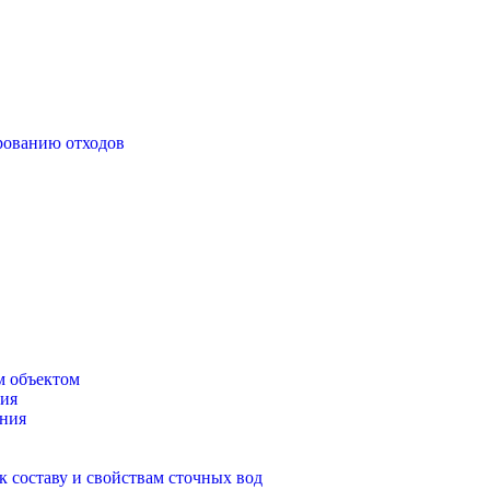
рованию отходов
м объектом
ния
ения
к составу и свойствам сточных вод