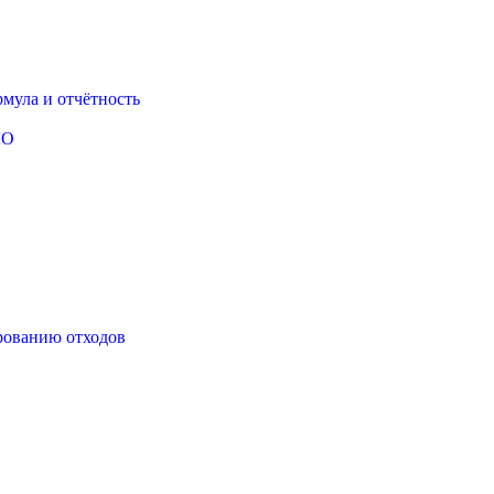
рмула и отчётность
ЛО
рованию отходов