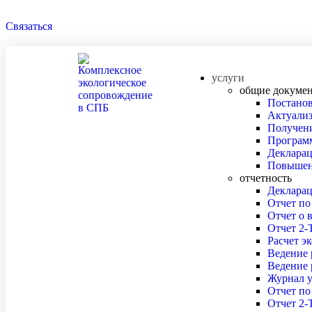
Связаться
услуги
общие докумен
Постанов
Актуали
Получени
Програм
Декларац
Повышени
отчетность
Деклара
Отчет п
Отчет о 
Отчет 2-
Расчет э
Ведение 
Ведение 
Журнал у
Отчет по
Отчет 2-