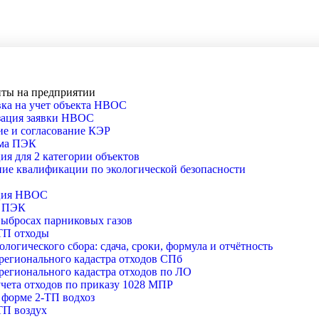
ты на предприятии
ка на учет объекта НВОС
зация заявки НВОС
е и согласование КЭР
ма ПЭК
ия для 2 категории объектов
е квалификации по экологической безопасности
ция НВОС
о ПЭК
выбросах парниковых газов
ТП отходы
кологического сбора: сдача, сроки, формула и отчётность
регионального кадастра отходов СПб
регионального кадастра отходов по ЛО
чета отходов по приказу 1028 МПР
 форме 2-ТП водхоз
ТП воздух