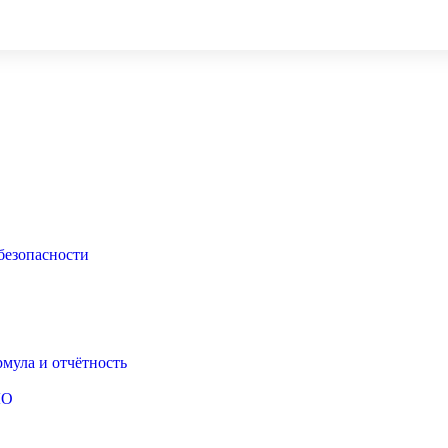
безопасности
рмула и отчётность
ЛО