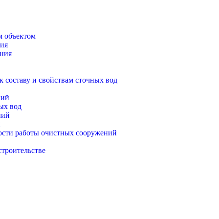
м объектом
ния
ения
к составу и свойствам сточных вод
ний
ых вод
ний
й
ости работы очистных сооружений
строительстве