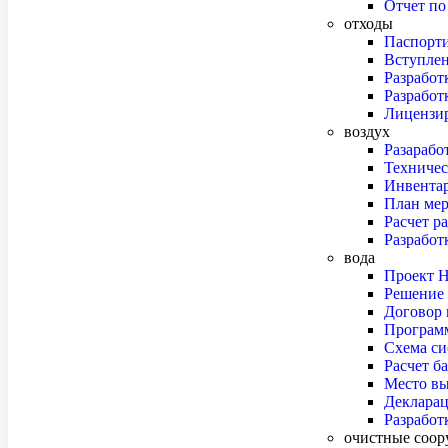
Отчет по 
отходы
Паспорти
Вступлен
Разрабо
Разработ
Лицензир
воздух
Разарабо
Техничес
Инвентар
План ме
Расчет р
Разработ
вода
Проект 
Решение 
Договор 
Программ
Схема си
Расчет б
Место вы
Декларац
Разработ
очистные соо