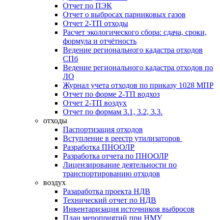
Отчет по ПЭК
Отчет о выбросах парниковых газов
Отчет 2-ТП отходы
Расчет экологического сбора: сдача, сроки,
формула и отчётность
Ведение регионального кадастра отходов
СПб
Ведение регионального кадастра отходов по
ЛО
Журнал учета отходов по приказу 1028 МПР
Отчет по форме 2-ТП водхоз
Отчет 2-ТП воздух
Отчет по формам 3.1, 3.2, 3.3.
отходы
Паспортизация отходов
Вступление в реестр утилизаторов
Разработка ПНООЛР
Разработка отчета по ПНООЛР
Лицензирование деятельности по
транспортированию отходов
воздух
Разаработка проекта НДВ
Технический отчет по НДВ
Инвентаризация источников выбросов
План мероприятий при НМУ