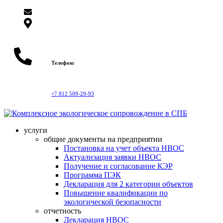
info@topeco.pro
Санкт-Петербург, ул. Профессора Качалова, д. 7
корп. А, офис 2
Телефон:
+7 812 509-29-93
услуги
общие документы на предприятии
Постановка на учет объекта НВОС
Актуализация заявки НВОС
Получение и согласование КЭР
Программа ПЭК
Декларация для 2 категории объектов
Повышение квалификации по
экологической безопасности
отчетность
Декларация НВОС