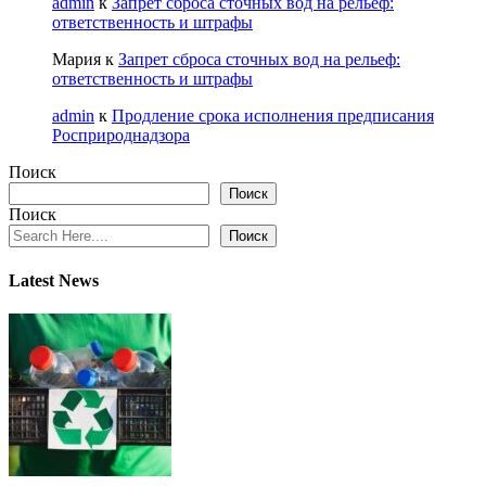
admin
к
Запрет сброса сточных вод на рельеф:
ответственность и штрафы
Мария
к
Запрет сброса сточных вод на рельеф:
ответственность и штрафы
admin
к
Продление срока исполнения предписания
Росприроднадзора
Поиск
Поиск
Поиск
Поиск
Latest News