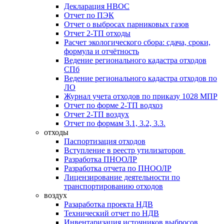
Декларация НВОС
Отчет по ПЭК
Отчет о выбросах парниковых газов
Отчет 2-ТП отходы
Расчет экологического сбора: сдача, сроки,
формула и отчётность
Ведение регионального кадастра отходов
СПб
Ведение регионального кадастра отходов по
ЛО
Журнал учета отходов по приказу 1028 МПР
Отчет по форме 2-ТП водхоз
Отчет 2-ТП воздух
Отчет по формам 3.1, 3.2, 3.3.
отходы
Паспортизация отходов
Вступление в реестр утилизаторов
Разработка ПНООЛР
Разработка отчета по ПНООЛР
Лицензирование деятельности по
транспортированию отходов
воздух
Разаработка проекта НДВ
Технический отчет по НДВ
Инвентаризация источников выбросов