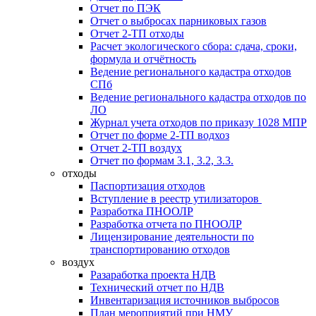
Отчет по ПЭК
Отчет о выбросах парниковых газов
Отчет 2-ТП отходы
Расчет экологического сбора: сдача, сроки,
формула и отчётность
Ведение регионального кадастра отходов
СПб
Ведение регионального кадастра отходов по
ЛО
Журнал учета отходов по приказу 1028 МПР
Отчет по форме 2-ТП водхоз
Отчет 2-ТП воздух
Отчет по формам 3.1, 3.2, 3.3.
отходы
Паспортизация отходов
Вступление в реестр утилизаторов
Разработка ПНООЛР
Разработка отчета по ПНООЛР
Лицензирование деятельности по
транспортированию отходов
воздух
Разаработка проекта НДВ
Технический отчет по НДВ
Инвентаризация источников выбросов
План мероприятий при НМУ