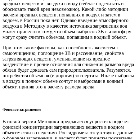
вредных веществ из воздуха в воду (сейчас подсчитать и
обосновать такой вред невозможно). Какой-либо методики
расчета вредных веществ, попавших в воздух и затем в
водоем, в России пока нет. Однако введение атмосферного
воздуха в Методику в качестве источника загрязнения вод
может привести к тому, что объем выбросов ЗВ в атмосферу
могут сразу считать объемом, попавшим в водный объект.
При этом такие факторы, как способность экосистем к
самоочищению, поглощение ЗВ и рассеивание, свойства
загрязняющих веществ, уменьшающие их вредное
воздействие и прочие основания для снижения размера вреда
обязан будет доказать сам природопользователь. Разумеется,
потребуется объемная (и дорогая) экспертиза. Иначе выбросы
в воздух в полном объеме сочтут и выбросами в водный
объект, приняв это к расчету размера вреда.
Фоновое загрязнение
В новой версии Методики предлагается упростить подсчет
фоновой концентрации загрязняющих веществ в водном
объекте: если в сведениях Росгидромета отсутствуют данные
о фоновом загрязнении, к расчету будет приняты показатели