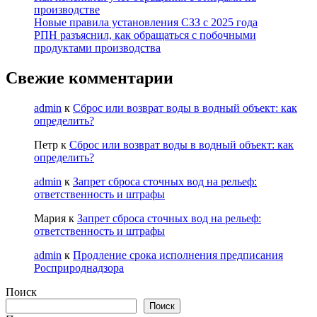
производстве
Новые правила установления СЗЗ с 2025 года
РПН разъяснил, как обращаться с побочными
продуктами производства
Свежие комментарии
admin
к
Сброс или возврат воды в водный объект: как
определить?
Петр
к
Сброс или возврат воды в водный объект: как
определить?
admin
к
Запрет сброса сточных вод на рельеф:
ответственность и штрафы
Мария
к
Запрет сброса сточных вод на рельеф:
ответственность и штрафы
admin
к
Продление срока исполнения предписания
Росприроднадзора
Поиск
Поиск