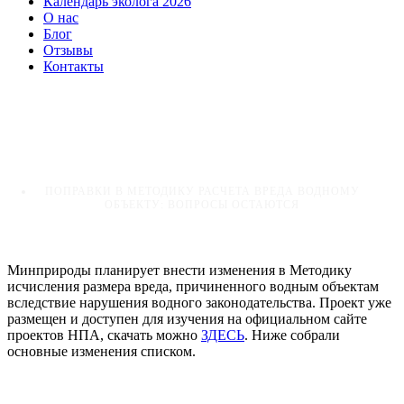
Календарь эколога 2026
О нас
Блог
Отзывы
Контакты
Поправки в Методику расчета вреда
водному объекту: вопросы остаются
HOME
UNCATEGORIZED
ПОПРАВКИ В МЕТОДИКУ РАСЧЕТА ВРЕДА ВОДНОМУ
ОБЪЕКТУ: ВОПРОСЫ ОСТАЮТСЯ
Минприроды планирует внести изменения в Методику
исчисления размера вреда, причиненного водным объектам
вследствие нарушения водного законодательства. Проект уже
размещен и доступен для изучения на официальном сайте
проектов НПА, скачать можно
ЗДЕСЬ
. Ниже собрали
основные изменения списком.