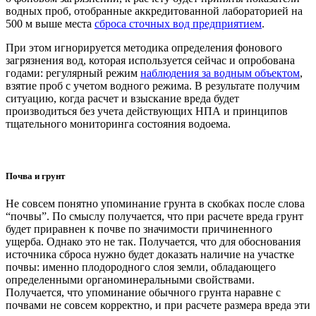
водных проб, отобранные аккредитованной лабораторией на
500 м выше места
сброса сточных вод предприятием
.
При этом игнорируется методика определения фонового
загрязнения вод, которая используется сейчас и опробована
годами: регулярный режим
наблюдения за водным объектом
,
взятие проб с учетом водного режима. В результате получим
ситуацию, когда расчет и взыскание вреда будет
производиться без учета действующих НПА и принципов
тщательного мониторинга состояния водоема.
Почва и грунт
Не совсем понятно упоминание грунта в скобках после слова
“почвы”. По смыслу получается, что при расчете вреда грунт
будет приравнен к почве по значимости причиненного
ущерба. Однако это не так. Получается, что для обоснования
источника сброса нужно будет доказать наличие на участке
почвы: именно плодородного слоя земли, обладающего
определенными органоминеральными свойствами.
Получается, что упоминание обычного грунта наравне с
почвами не совсем корректно, и при расчете размера вреда эти