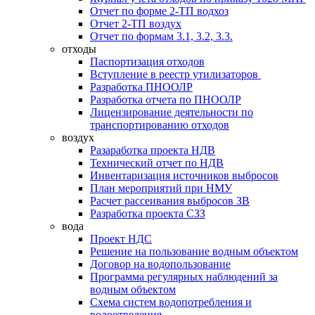
Отчет по форме 2-ТП водхоз
Отчет 2-ТП воздух
Отчет по формам 3.1, 3.2, 3.3.
отходы
Паспортизация отходов
Вступление в реестр утилизаторов
Разработка ПНООЛР
Разработка отчета по ПНООЛР
Лицензирование деятельности по
транспортированию отходов
воздух
Разаработка проекта НДВ
Технический отчет по НДВ
Инвентаризация источников выбросов
План мероприятий при НМУ
Расчет рассеивания выбросов ЗВ
Разработка проекта СЗЗ
вода
Проект НДС
Решение на пользование водным объектом
Договор на водопользование
Программа регулярных наблюдений за
водным объектом
Схема систем водопотребления и
водоотведения