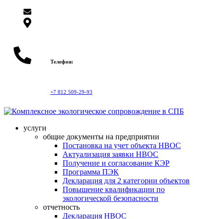
info@topeco.pro
Санкт-Петербург, ул. Профессора Качалова, д. 7
корп. А, офис 2
Телефон:
+7 812 509-29-93
услуги
общие документы на предприятии
Постановка на учет объекта НВОС
Актуализация заявки НВОС
Получение и согласование КЭР
Программа ПЭК
Декларация для 2 категории объектов
Повышение квалификации по
экологической безопасности
отчетность
Декларация НВОС